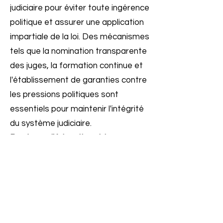
judiciaire pour éviter toute ingérence
politique et assurer une application
impartiale de la loi. Des mécanismes
tels que la nomination transparente
des juges, la formation continue et
l'établissement de garanties contre
les pressions politiques sont
essentiels pour maintenir l'intégrité
du système judiciaire.
Renforcer l'éducation civique :
Une
éducation civique solide et
complète peut jouer un rôle clé dans
la promotion d'une participation
politique informée et responsable. Il
est important d'intégrer l'éducation