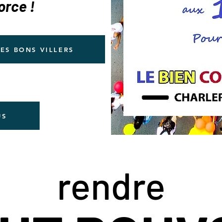
orce !
LES BONS VILLERS
US
rendre