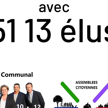
avec
51 13 élu