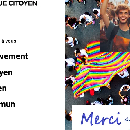
 à vous
uvement
yen
en
mun