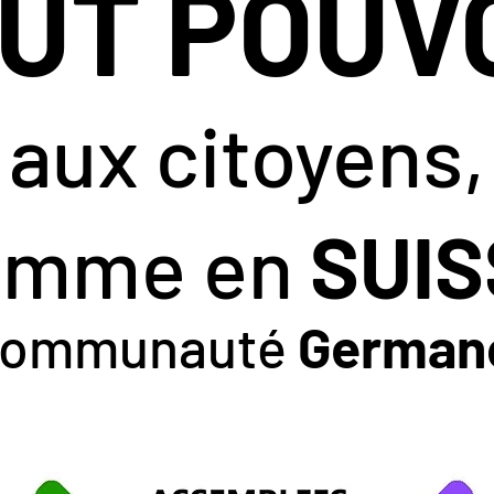
UT POUV
aux citoyens,
omme en
SUIS
 communauté
German