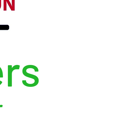
ers
r