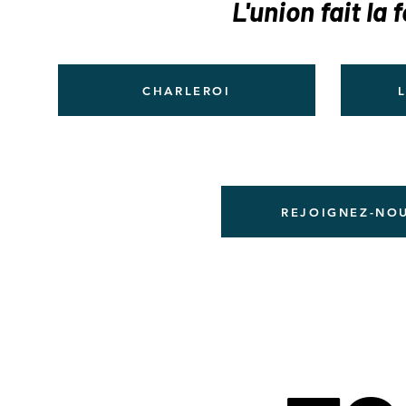
L'union
fait
la f
CHARLEROI
REJOIGNEZ-NO