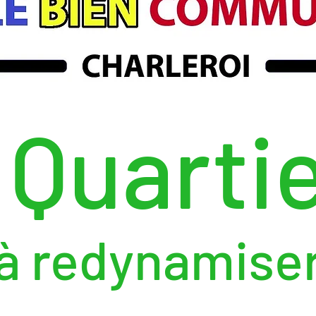
 Quarti
à redynamise