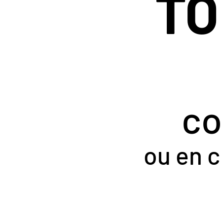
TO
c
ou en