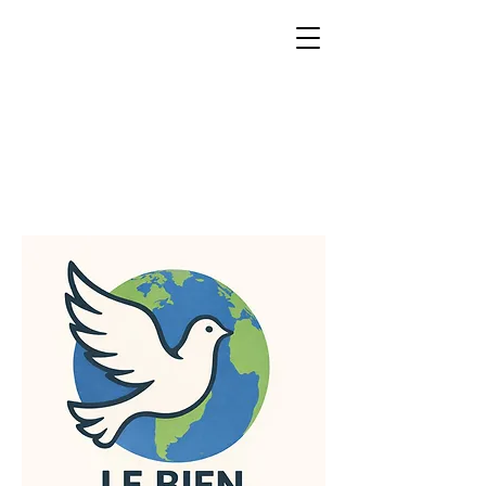
www.LeBienCom
mun.World