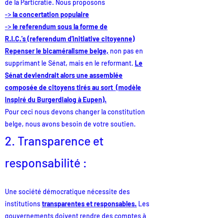
de la Particratie. Nous proposons
->
la concertation populaire
->
le referendum
sous la forme de
R.I.C.'s
(referendum d'initiative citoyenne)
Repenser le bicaméralisme belge,
non pas en
supprimant le Sénat, mais en le reformant.
Le
Sénat deviendrait alors une assemblée
composée de citoyens tirés au sort (modèle
inspiré du Burgerdialog à Eupen).
Pour ceci nous devons changer la constitution
belge, nous avons besoin de votre soutien.
2. Transparence et
responsabilité :
Une société démocratique nécessite des
institutions
transparent
es et responsables.
Les
gouvernements doivent rendre des comptes à