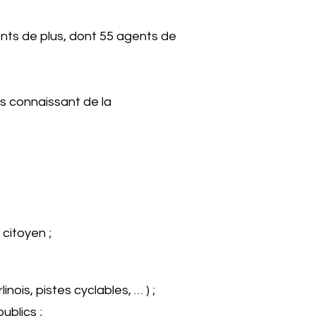
ents de plus, dont 55 agents de
ues connaissant de la
citoyen ;
is, pistes cyclables, … ) ;
ublics ;