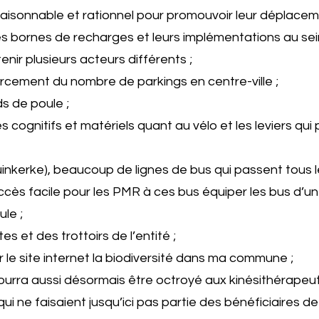
 raisonnable et rationnel pour promouvoir leur déplacem
s bornes de recharges et leurs implémentations au sein 
tenir plusieurs acteurs différents ;
forcement du nombre de parkings en centre-ville ;
ds de poule ;
cognitifs et matériels quant au vélo et les leviers qui 
nkerke), beaucoup de lignes de bus qui passent tous l
ccès facile pour les PMR à ces bus équiper les bus d’un
ule ;
s et des trottoirs de l’entité ;
ur le site internet la biodiversité dans ma commune ;
urra aussi désormais être octroyé aux kinésithérapeu
i ne faisaient jusqu’ici pas partie des bénéficiaires 