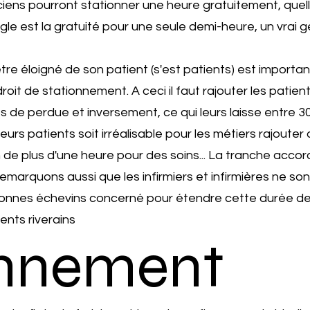
ens pourront stationner une heure gratuitement, quelle
e est la gratuité pour une seule demi-heure, un vrai g
être éloigné de son patient (s'est patients) est importan
roit de stationnement. A ceci il faut rajouter les patie
 de perdue et inversement, ce qui leurs laisse entre 30
eurs patients soit irréalisable pour les métiers rajout
 de plus d'une heure pour des soins... La tranche accor
marquons aussi que les infirmiers et infirmières ne sont
personnes échevins concerné pour étendre cette durée de
ents riverains
onnement