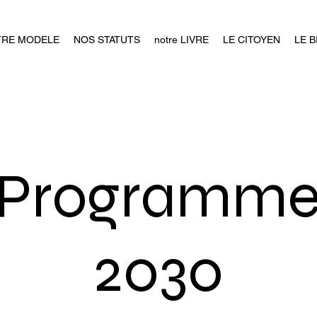
TRE MODELE
NOS STATUTS
notre LIVRE
LE CITOYEN
LE 
 Programme
2030